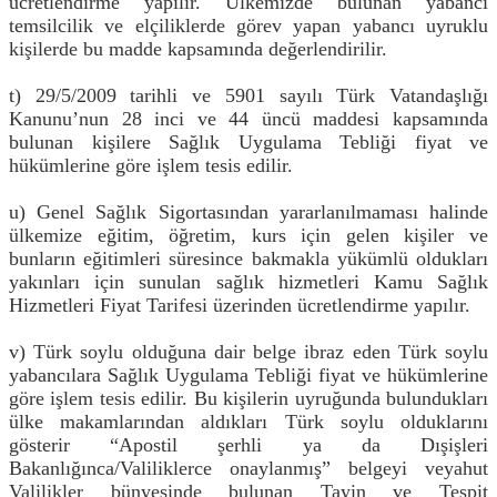
ücretlendirme yapılır. Ülkemizde bulunan yabancı
temsilcilik ve elçiliklerde görev yapan yabancı uyruklu
kişilerde bu madde kapsamında değerlendirilir.
t) 29/5/2009 tarihli ve 5901 sayılı Türk Vatandaşlığı
Kanunu’nun 28 inci ve 44 üncü maddesi kapsamında
bulunan kişilere Sağlık Uygulama Tebliği fiyat ve
hükümlerine göre işlem tesis edilir.
u) Genel Sağlık Sigortasından yararlanılmaması halinde
ülkemize eğitim, öğretim, kurs için gelen kişiler ve
bunların eğitimleri süresince bakmakla yükümlü oldukları
yakınları için sunulan sağlık hizmetleri Kamu Sağlık
Hizmetleri Fiyat Tarifesi üzerinden ücretlendirme yapılır.
v) Türk soylu olduğuna dair belge ibraz eden Türk soylu
yabancılara Sağlık Uygulama Tebliği fiyat ve hükümlerine
göre işlem tesis edilir. Bu kişilerin uyruğunda bulundukları
ülke makamlarından aldıkları Türk soylu olduklarını
gösterir “Apostil şerhli ya da Dışişleri
Bakanlığınca/Valiliklerce onaylanmış” belgeyi veyahut
Valilikler bünyesinde bulunan Tayin ve Tespit