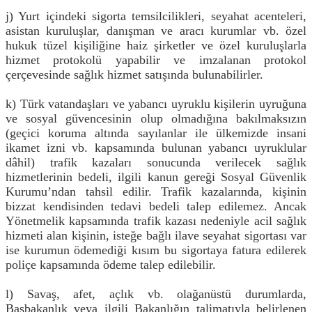
j) Yurt içindeki sigorta temsilcilikleri, seyahat acenteleri,
asistan kuruluşlar, danışman ve aracı kurumlar vb. özel
hukuk tüzel kişiliğine haiz şirketler ve özel kuruluşlarla
hizmet protokolü yapabilir ve imzalanan protokol
çerçevesinde sağlık hizmet satışında bulunabilirler.
k) Türk vatandaşları ve yabancı uyruklu kişilerin uyruğuna
ve sosyal güvencesinin olup olmadığına bakılmaksızın
(geçici koruma altında sayılanlar ile ülkemizde insani
ikamet izni vb. kapsamında bulunan yabancı uyruklular
dâhil) trafik kazaları sonucunda verilecek sağlık
hizmetlerinin bedeli, ilgili kanun gereği Sosyal Güvenlik
Kurumu’ndan tahsil edilir. Trafik kazalarında, kişinin
bizzat kendisinden tedavi bedeli talep edilemez. Ancak
Yönetmelik kapsamında trafik kazası nedeniyle acil sağlık
hizmeti alan kişinin, isteğe bağlı ilave seyahat sigortası var
ise kurumun ödemediği kısım bu sigortaya fatura edilerek
poliçe kapsamında ödeme talep edilebilir.
l) Savaş, afet, açlık vb. olağanüstü durumlarda,
Başbakanlık veya ilgili Bakanlığın talimatıyla belirlenen