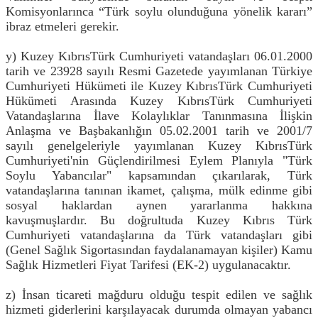
Komisyonlarınca “Türk soylu olunduğuna yönelik kararı”
ibraz etmeleri gerekir.
y) Kuzey KıbrısTürk Cumhuriyeti vatandaşları 06.01.2000
tarih ve 23928 sayılı Resmi Gazetede yayımlanan Türkiye
Cumhuriyeti Hükümeti ile Kuzey KıbrısTürk Cumhuriyeti
Hükümeti Arasında Kuzey KıbrısTürk Cumhuriyeti
Vatandaşlarına İlave Kolaylıklar Tanınmasına İlişkin
Anlaşma ve Başbakanlığın 05.02.2001 tarih ve 2001/7
sayılı genelgeleriyle yayımlanan Kuzey KıbrısTürk
Cumhuriyeti'nin Güçlendirilmesi Eylem Planıyla "Türk
Soylu Yabancılar" kapsamından çıkarılarak, Türk
vatandaşlarına tanınan ikamet, çalışma, mülk edinme gibi
sosyal haklardan aynen yararlanma hakkına
kavuşmuşlardır. Bu doğrultuda Kuzey Kıbrıs Türk
Cumhuriyeti vatandaşlarına da Türk vatandaşları gibi
(Genel Sağlık Sigortasından faydalanamayan kişiler) Kamu
Sağlık Hizmetleri Fiyat Tarifesi (EK-2) uygulanacaktır.
z) İnsan ticareti mağduru olduğu tespit edilen ve sağlık
hizmeti giderlerini karşılayacak durumda olmayan yabancı