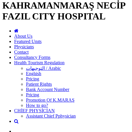
KAHRAMANMARAŞ NECİP
FAZIL CITY HOSPITAL
About Us
Featured Unıts
Physicians
Contact
Consultancy Forms
Health Tourism Regulation
التوجيهات / Arabic
Englıish
Pricing
Patient Rights
Bank Account Number
Pricing
Promotion Of K.MARAŞ
How to go?
CHİEF PHYSİCİAN
Assistant Chief Pphysician