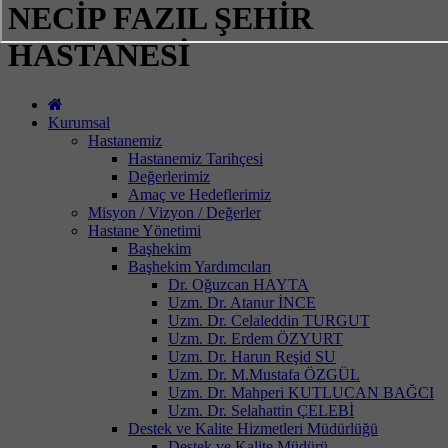
NECİP FAZIL ŞEHİR
HASTANESİ
Kurumsal
Hastanemiz
Hastanemiz Tarihçesi
Değerlerimiz
Amaç ve Hedeflerimiz
Misyon / Vizyon / Değerler
Hastane Yönetimi
Başhekim
Başhekim Yardımcıları
Dr. Oğuzcan HAYTA
Uzm. Dr. Atanur İNCE
Uzm. Dr. Celaleddin TURGUT
Uzm. Dr. Erdem ÖZYURT
Uzm. Dr. Harun Reşid SU
Uzm. Dr. M.Mustafa ÖZGÜL
Uzm. Dr. Mahperi KUTLUCAN BAĞCI
Uzm. Dr. Selahattin ÇELEBİ
Destek ve Kalite Hizmetleri Müdürlüğü
Destek ve Kalite Müdürü