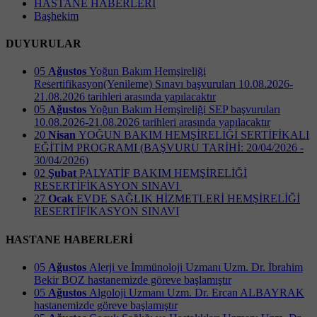
HASTANE HABERLERİ
Başhekim
DUYURULAR
05
Ağustos
Yoğun Bakım Hemşireliği
Resertifikasyon(Yenileme) Sınavı başvuruları 10.08.2026-
21.08.2026 tarihleri arasında yapılacaktır
05
Ağustos
Yoğun Bakım Hemşireliği SEP başvuruları
10.08.2026-21.08.2026 tarihleri arasında yapılacaktır
20
Nisan
YOĞUN BAKIM HEMŞİRELİĞİ SERTİFİKALI
EĞİTİM PROGRAMI (BAŞVURU TARİHİ: 20/04/2026 -
30/04/2026)
02
Şubat
PALYATİF BAKIM HEMŞİRELİĞİ
RESERTİFİKASYON SINAVI ​
27
Ocak
EVDE SAĞLIK HİZMETLERİ HEMŞİRELİĞİ
RESERTİFİKASYON SINAVI
HASTANE HABERLERİ
05
Ağustos
Alerji ve İmmünoloji Uzmanı Uzm. Dr. İbrahim
Bekir BOZ hastanemizde göreve başlamıştır
05
Ağustos
Algoloji Uzmanı Uzm. Dr. Ercan ALBAYRAK
hastanemizde göreve başlamıştır