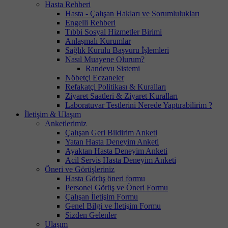
Hasta Rehberi
Hasta - Çalışan Hakları ve Sorumlulukları
Engelli Rehberi
Tıbbi Sosyal Hizmetler Birimi
Anlaşmalı Kurumlar
Sağlık Kurulu Başvuru İşlemleri
Nasıl Muayene Olurum?
Randevu Sistemi
Nöbetçi Eczaneler
Refakatçi Politikası & Kuralları
Ziyaret Saatleri & Ziyaret Kuralları
Laboratuvar Testlerini Nerede Yaptırabilirim ?
İletişim & Ulaşım
Anketlerimiz
Çalışan Geri Bildirim Anketi
Yatan Hasta Deneyim Anketi
Ayaktan Hasta Deneyim Anketi
Acil Servis Hasta Deneyim Anketi
Öneri ve Görüşleriniz
Hasta Görüş öneri formu
Personel Görüş ve Öneri Formu
Çalışan İletişim Formu
Genel Bilgi ve İletişim Formu
Sizden Gelenler
Ulaşım