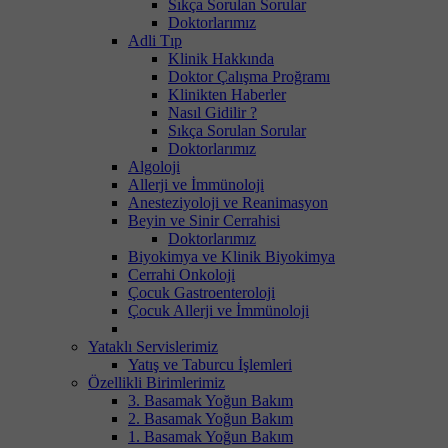
Sıkça Sorulan Sorular
Doktorlarımız
Adli Tıp
Klinik Hakkında
Doktor Çalışma Proğramı
Klinikten Haberler
Nasıl Gidilir ?
Sıkça Sorulan Sorular
Doktorlarımız
Algoloji
Allerji ve İmmünoloji
Anesteziyoloji ve Reanimasyon
Beyin ve Sinir Cerrahisi
Doktorlarımız
Biyokimya ve Klinik Biyokimya
Cerrahi Onkoloji
Çocuk Gastroenteroloji
Çocuk Allerji ve İmmünoloji
Yataklı Servislerimiz
Yatış ve Taburcu İşlemleri
Özellikli Birimlerimiz
3. Basamak Yoğun Bakım
2. Basamak Yoğun Bakım
1. Basamak Yoğun Bakım