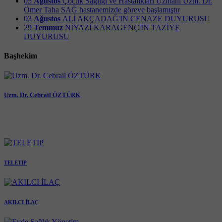
05
Ağustos
Çocuk Sağlığı ve Hastalıkları Uzmanı Uzm. Dr.
Ömer Taha SAĞ hastanemizde göreve başlamıştır
03
Ağustos
ALİ AKÇADAĞ'IN CENAZE DUYURUSU
29
Temmuz
NİYAZİ KARAGENÇ'İN TAZİYE
DUYURUSU
Başhekim
Uzm. Dr. Cebrail ÖZTÜRK
TELETIP
AKILCI İLAÇ