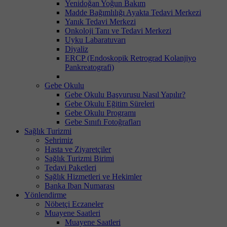
Yenidoğan Yoğun Bakım
Madde Bağımlılığı Ayakta Tedavi Merkezi
Yanık Tedavi Merkezi
Onkoloji Tanı ve Tedavi Merkezi
Uyku Labaratuvarı
Diyaliz
ERCP (Endoskopik Retrograd Kolanjiyo
Pankreatografi)
Gebe Okulu
Gebe Okulu Başvurusu Nasıl Yapılır?
Gebe Okulu Eğitim Süreleri
Gebe Okulu Programı
Gebe Sınıfı Fotoğrafları
Sağlık Turizmi
Şehrimiz
Hasta ve Ziyaretçiler
Sağlık Turizmi Birimi
Tedavi Paketleri
Sağlık Hizmetleri ve Hekimler
Banka Iban Numarası
Yönlendirme
Nöbetçi Eczaneler
Muayene Saatleri
Muayene Saatleri