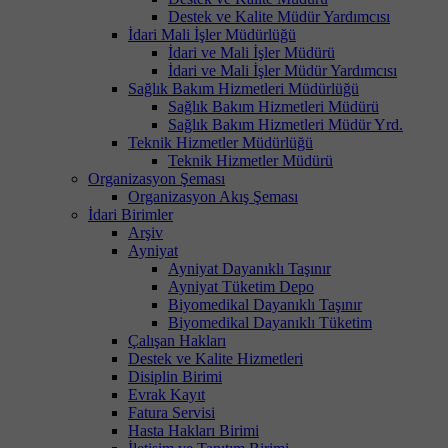
Destek ve Kalite Müdür Yardımcısı
İdari Mali İşler Müdürlüğü
İdari ve Mali İşler Müdürü
İdari ve Mali İşler Müdür Yardımcısı
Sağlık Bakım Hizmetleri Müdürlüğü
Sağlık Bakım Hizmetleri Müdürü
Sağlık Bakım Hizmetleri Müdür Yrd.
Teknik Hizmetler Müdürlüğü
Teknik Hizmetler Müdürü
Organizasyon Şeması
Organizasyon Akış Şeması
İdari Birimler
Arşiv
Ayniyat
Ayniyat Dayanıklı Taşınır
Ayniyat Tüketim Depo
Biyomedikal Dayanıklı Taşınır
Biyomedikal Dayanıklı Tüketim
Çalışan Hakları
Destek ve Kalite Hizmetleri
Disiplin Birimi
Evrak Kayıt
Fatura Servisi
Hasta Hakları Birimi