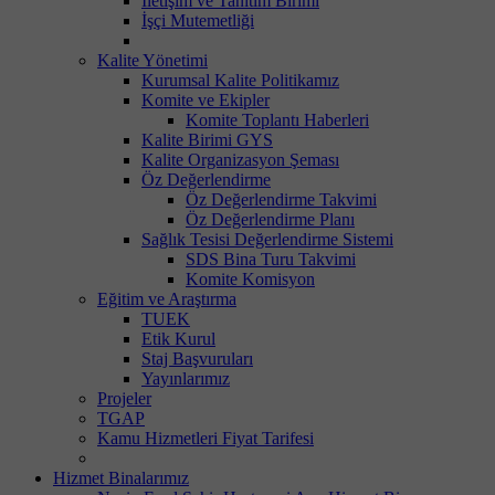
İletişim ve Tanıtım Birimi
İşçi Mutemetliği
Kalite Yönetimi
Kurumsal Kalite Politikamız
Komite ve Ekipler
Komite Toplantı Haberleri
Kalite Birimi GYS
Kalite Organizasyon Şeması
Öz Değerlendirme
Öz Değerlendirme Takvimi
Öz Değerlendirme Planı
Sağlık Tesisi Değerlendirme Sistemi
SDS Bina Turu Takvimi
Komite Komisyon
Eğitim ve Araştırma
TUEK
Etik Kurul
Staj Başvuruları
Yayınlarımız
Projeler
TGAP
Kamu Hizmetleri Fiyat Tarifesi
Hizmet Binalarımız