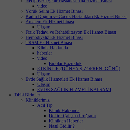
Necip Fazıl Şehir Hastanesi Ana Hizmet Binası
video
Yörük Selim Ek Hizmet Binası
Kadın Doğum ve Çocuk Hastalıkları Ek Hizmet Binası
Amatem Ek Hizmet binası
Ulaşım
Fizik Tedavi ve Rehabilitasyon Ek Hizmet Binası
Hemodiyaliz Ek Hizmet Binası
TRSM Ek Hizmet Binası
Klinik Hakkında
haberler
video
Bipolar Bozukluk
ETKİNLİK (DÜNYA ŞİZOFRENİ GÜNÜ)
Ulaşım
Evde Sağlık Hizmetleri Ek Hizmet Binası
Ulaşım
EVDE SAĞLIK HİZMETİ KAPSAMI
Tıbbi Birimler
Kliniklerimiz
Acil Tıp
Klinik Hakkında
Doktor Çalışma Proğramı
Klinikten Haberler
Nasıl Gidilir ?