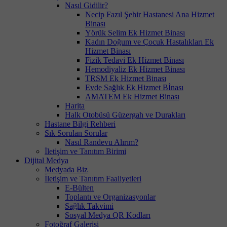
Nasıl Gidilir?
Necip Fazıl Şehir Hastanesi Ana Hizmet
Binası
Yörük Selim Ek Hizmet Binası
Kadın Doğum ve Çocuk Hastalıkları Ek
Hizmet Binası
Fizik Tedavi Ek Hizmet Binası
Hemodiyaliz Ek Hizmet Binası
TRSM Ek Hizmet Binası
Evde Sağlık Ek Hizmet Bİnası
AMATEM Ek Hizmet Binası
Harita
Halk Otobüsü Güzergah ve Durakları
Hastane Bilgi Rehberi
Sık Sorulan Sorular
Nasıl Randevu Alırım?
İletişim ve Tanıtım Birimi
Dijital Medya
Medyada Biz
İletişim ve Tanıtım Faaliyetleri
E-Bülten
Toplantı ve Organizasyonlar
Sağlık Takvimi
Sosyal Medya QR Kodları
Fotoğraf Galerisi