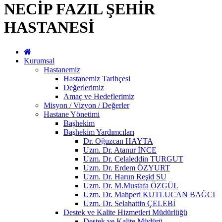
NECİP FAZIL ŞEHİR
HASTANESİ
Kurumsal
Hastanemiz
Hastanemiz Tarihçesi
Değerlerimiz
Amaç ve Hedeflerimiz
Misyon / Vizyon / Değerler
Hastane Yönetimi
Başhekim
Başhekim Yardımcıları
Dr. Oğuzcan HAYTA
Uzm. Dr. Atanur İNCE
Uzm. Dr. Celaleddin TURGUT
Uzm. Dr. Erdem ÖZYURT
Uzm. Dr. Harun Reşid SU
Uzm. Dr. M.Mustafa ÖZGÜL
Uzm. Dr. Mahperi KUTLUCAN BAĞCI
Uzm. Dr. Selahattin ÇELEBİ
Destek ve Kalite Hizmetleri Müdürlüğü
Destek ve Kalite Müdürü