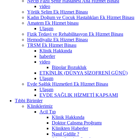
Necip Fazıl Şehir Hastanesi Ana Hizmet Binası
video
Yörük Selim Ek Hizmet Binası
Kadın Doğum ve Çocuk Hastalıkları Ek Hizmet Binası
Amatem Ek Hizmet binası
Ulaşım
Fizik Tedavi ve Rehabilitasyon Ek Hizmet Binası
Hemodiyaliz Ek Hizmet Binası
TRSM Ek Hizmet Binası
Klinik Hakkında
haberler
video
Bipolar Bozukluk
ETKİNLİK (DÜNYA ŞİZOFRENİ GÜNÜ)
Ulaşım
Evde Sağlık Hizmetleri Ek Hizmet Binası
Ulaşım
EVDE SAĞLIK HİZMETİ KAPSAMI
Tıbbi Birimler
Kliniklerimiz
Acil Tıp
Klinik Hakkında
Doktor Çalışma Proğramı
Klinikten Haberler
Nasıl Gidilir ?