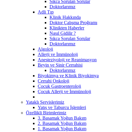
Sıkça Sorulan Sorular
Doktorlarımız
Adli Tıp
Klinik Hakkında
Doktor Çalışma Proğramı
Klinikten Haberler
Nasıl Gidilir ?
Sıkça Sorulan Sorular
Doktorlarımız
Algoloji
Allerji ve İmmünoloji
Anesteziyoloji ve Reanimasyon
Beyin ve Sinir Cerrahisi
Doktorlarımız
Biyokimya ve Klinik Biyokimya
Cerrahi Onkoloji
Çocuk Gastroenteroloji
Çocuk Allerji ve İmmünoloji
Yataklı Servislerimiz
Yatış ve Taburcu İşlemleri
Özellikli Birimlerimiz
3. Basamak Yoğun Bakım
2. Basamak Yoğun Bakım
1. Basamak Yoğun Bakım