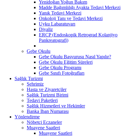
Yenidoğan Yoğun Bakım
Madde Bağımlılığı Ayakta Tedavi Merkezi
Yanık Tedavi Merkezi
Onkoloji Tanı ve Tedavi Merkezi
Uyku Labaratuvarı
Diyaliz
ERCP (Endoskopik Retrograd Kolanjiyo
Pankreatografi)
Gebe Okulu
Gebe Okulu Başvurusu Nasıl Yapılır?
Gebe Okulu Eğitim Süreleri
Gebe Okulu Programı
Gebe Sınıfı Fotoğrafları
Sağlık Turizmi
Şehrimiz
Hasta ve Ziyaretçiler
Sağlık Turizmi Birimi
Tedavi Paketleri
Sağlık Hizmetleri ve Hekimler
Banka Iban Numarası
Yönlendirme
Nöbetçi Eczaneler
Muayene Saatleri
Muayene Saatleri