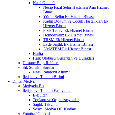
Nasıl Gidilir?
Necip Fazıl Şehir Hastanesi Ana Hizmet
Binası
Yörük Selim Ek Hizmet Binası
Kadın Doğum ve Çocuk Hastalıkları Ek
Hizmet Binası
Fizik Tedavi Ek Hizmet Binası
Hemodiyaliz Ek Hizmet Binası
TRSM Ek Hizmet Binası
Evde Sağlık Ek Hizmet Bİnası
AMATEM Ek Hizmet Binası
Harita
Halk Otobüsü Güzergah ve Durakları
Hastane Bilgi Rehberi
Sık Sorulan Sorular
Nasıl Randevu Alırım?
İletişim ve Tanıtım Birimi
Dijital Medya
Medyada Biz
İletişim ve Tanıtım Faaliyetleri
E-Bülten
Toplantı ve Organizasyonlar
Sağlık Takvimi
Sosyal Medya QR Kodları
Fotoğraf Galerisi