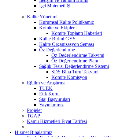
İletişim ve Tanıtım Birimi
İşçi Mutemetliği
Kalite Yönetimi
Kurumsal Kalite Politikamız
Komite ve Ekipler
Komite Toplantı Haberleri
Kalite Birimi GYS
Kalite Organizasyon Şeması
Öz Değerlendirme
Öz Değerlendirme Takvimi
Öz Değerlendirme Planı
Sağlık Tesisi Değerlendirme Sistemi
SDS Bina Turu Takvimi
Komite Komisyon
Eğitim ve Araştırma
TUEK
Etik Kurul
Staj Başvuruları
Yayınlarımız
Projeler
TGAP
Kamu Hizmetleri Fiyat Tarifesi
Hizmet Binalarımız