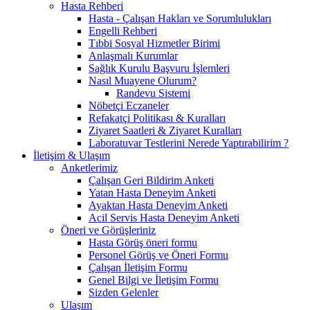
Hasta Rehberi
Hasta - Çalışan Hakları ve Sorumlulukları
Engelli Rehberi
Tıbbi Sosyal Hizmetler Birimi
Anlaşmalı Kurumlar
Sağlık Kurulu Başvuru İşlemleri
Nasıl Muayene Olurum?
Randevu Sistemi
Nöbetçi Eczaneler
Refakatçi Politikası & Kuralları
Ziyaret Saatleri & Ziyaret Kuralları
Laboratuvar Testlerini Nerede Yaptırabilirim ?
İletişim & Ulaşım
Anketlerimiz
Çalışan Geri Bildirim Anketi
Yatan Hasta Deneyim Anketi
Ayaktan Hasta Deneyim Anketi
Acil Servis Hasta Deneyim Anketi
Öneri ve Görüşleriniz
Hasta Görüş öneri formu
Personel Görüş ve Öneri Formu
Çalışan İletişim Formu
Genel Bilgi ve İletişim Formu
Sizden Gelenler
Ulaşım