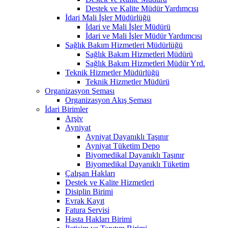
Destek ve Kalite Müdür Yardımcısı
İdari Mali İşler Müdürlüğü
İdari ve Mali İşler Müdürü
İdari ve Mali İşler Müdür Yardımcısı
Sağlık Bakım Hizmetleri Müdürlüğü
Sağlık Bakım Hizmetleri Müdürü
Sağlık Bakım Hizmetleri Müdür Yrd.
Teknik Hizmetler Müdürlüğü
Teknik Hizmetler Müdürü
Organizasyon Şeması
Organizasyon Akış Şeması
İdari Birimler
Arşiv
Ayniyat
Ayniyat Dayanıklı Taşınır
Ayniyat Tüketim Depo
Biyomedikal Dayanıklı Taşınır
Biyomedikal Dayanıklı Tüketim
Çalışan Hakları
Destek ve Kalite Hizmetleri
Disiplin Birimi
Evrak Kayıt
Fatura Servisi
Hasta Hakları Birimi