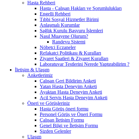
Hasta Rehberi
Hasta - Çalışan Hakları ve Sorumlulukları
Engelli Rehberi
Tıbbi Sosyal Hizmetler Birimi
Anlaşmalı Kurumlar
Sağlık Kurulu Başvuru İşlemleri
Nasıl Muayene Olurum?
Randevu Sistemi
Nöbetçi Eczaneler
Refakatçi Politikası & Kuralları
Ziyaret Saatleri & Ziyaret Kuralları
Laboratuvar Testlerini Nerede Yaptırabilirim ?
İletişim & Ulaşım
Anketlerimiz
Çalışan Geri Bildirim Anketi
Yatan Hasta Deneyim Anketi
Ayaktan Hasta Deneyim Anketi
Acil Servis Hasta Deneyim Anketi
Öneri ve Görüşleriniz
Hasta Görüş öneri formu
Personel Görüş ve Öneri Formu
Çalışan İletişim Formu
Genel Bilgi ve İletişim Formu
Sizden Gelenler
Ulaşım