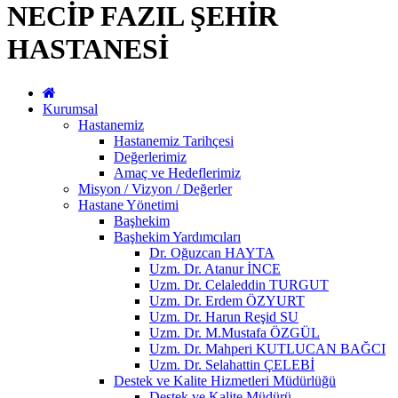
NECİP FAZIL ŞEHİR
HASTANESİ
Kurumsal
Hastanemiz
Hastanemiz Tarihçesi
Değerlerimiz
Amaç ve Hedeflerimiz
Misyon / Vizyon / Değerler
Hastane Yönetimi
Başhekim
Başhekim Yardımcıları
Dr. Oğuzcan HAYTA
Uzm. Dr. Atanur İNCE
Uzm. Dr. Celaleddin TURGUT
Uzm. Dr. Erdem ÖZYURT
Uzm. Dr. Harun Reşid SU
Uzm. Dr. M.Mustafa ÖZGÜL
Uzm. Dr. Mahperi KUTLUCAN BAĞCI
Uzm. Dr. Selahattin ÇELEBİ
Destek ve Kalite Hizmetleri Müdürlüğü
Destek ve Kalite Müdürü