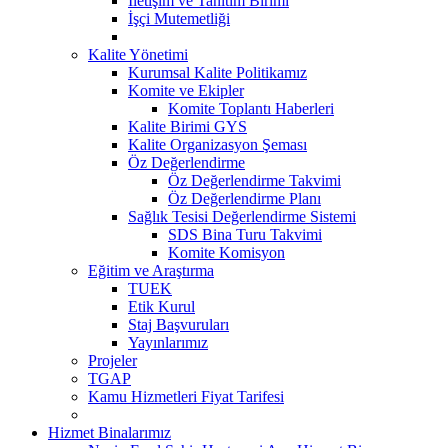
İletişim ve Tanıtım Birimi
İşçi Mutemetliği
Kalite Yönetimi
Kurumsal Kalite Politikamız
Komite ve Ekipler
Komite Toplantı Haberleri
Kalite Birimi GYS
Kalite Organizasyon Şeması
Öz Değerlendirme
Öz Değerlendirme Takvimi
Öz Değerlendirme Planı
Sağlık Tesisi Değerlendirme Sistemi
SDS Bina Turu Takvimi
Komite Komisyon
Eğitim ve Araştırma
TUEK
Etik Kurul
Staj Başvuruları
Yayınlarımız
Projeler
TGAP
Kamu Hizmetleri Fiyat Tarifesi
Hizmet Binalarımız