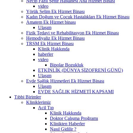
Necip Fazıl Şehir Hastanesi Ana Hizmet Binası
video
Yörük Selim Ek Hizmet Binası
Kadın Doğum ve Çocuk Hastalıkları Ek Hizmet Binası
Amatem Ek Hizmet binası
Ulaşım
Fizik Tedavi ve Rehabilitasyon Ek Hizmet Binası
Hemodiyaliz Ek Hizmet Binası
TRSM Ek Hizmet Binası
Klinik Hakkında
haberler
video
Bipolar Bozukluk
ETKİNLİK (DÜNYA ŞİZOFRENİ GÜNÜ)
Ulaşım
Evde Sağlık Hizmetleri Ek Hizmet Binası
Ulaşım
EVDE SAĞLIK HİZMETİ KAPSAMI
Tıbbi Birimler
Kliniklerimiz
Acil Tıp
Klinik Hakkında
Doktor Çalışma Proğramı
Klinikten Haberler
Nasıl Gidilir ?