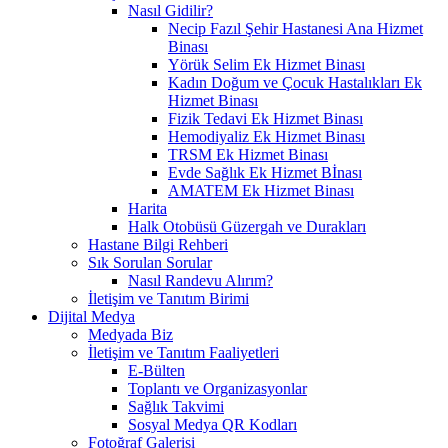
Nasıl Gidilir?
Necip Fazıl Şehir Hastanesi Ana Hizmet
Binası
Yörük Selim Ek Hizmet Binası
Kadın Doğum ve Çocuk Hastalıkları Ek
Hizmet Binası
Fizik Tedavi Ek Hizmet Binası
Hemodiyaliz Ek Hizmet Binası
TRSM Ek Hizmet Binası
Evde Sağlık Ek Hizmet Bİnası
AMATEM Ek Hizmet Binası
Harita
Halk Otobüsü Güzergah ve Durakları
Hastane Bilgi Rehberi
Sık Sorulan Sorular
Nasıl Randevu Alırım?
İletişim ve Tanıtım Birimi
Dijital Medya
Medyada Biz
İletişim ve Tanıtım Faaliyetleri
E-Bülten
Toplantı ve Organizasyonlar
Sağlık Takvimi
Sosyal Medya QR Kodları
Fotoğraf Galerisi