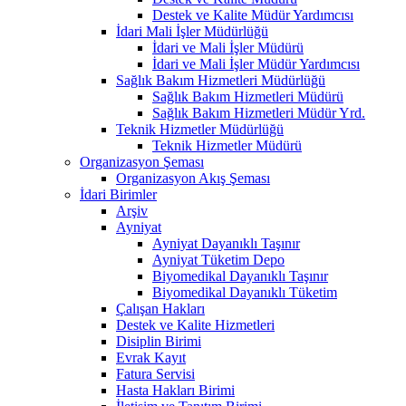
Destek ve Kalite Müdür Yardımcısı
İdari Mali İşler Müdürlüğü
İdari ve Mali İşler Müdürü
İdari ve Mali İşler Müdür Yardımcısı
Sağlık Bakım Hizmetleri Müdürlüğü
Sağlık Bakım Hizmetleri Müdürü
Sağlık Bakım Hizmetleri Müdür Yrd.
Teknik Hizmetler Müdürlüğü
Teknik Hizmetler Müdürü
Organizasyon Şeması
Organizasyon Akış Şeması
İdari Birimler
Arşiv
Ayniyat
Ayniyat Dayanıklı Taşınır
Ayniyat Tüketim Depo
Biyomedikal Dayanıklı Taşınır
Biyomedikal Dayanıklı Tüketim
Çalışan Hakları
Destek ve Kalite Hizmetleri
Disiplin Birimi
Evrak Kayıt
Fatura Servisi
Hasta Hakları Birimi