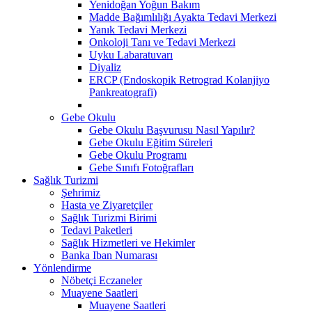
Yenidoğan Yoğun Bakım
Madde Bağımlılığı Ayakta Tedavi Merkezi
Yanık Tedavi Merkezi
Onkoloji Tanı ve Tedavi Merkezi
Uyku Labaratuvarı
Diyaliz
ERCP (Endoskopik Retrograd Kolanjiyo
Pankreatografi)
Gebe Okulu
Gebe Okulu Başvurusu Nasıl Yapılır?
Gebe Okulu Eğitim Süreleri
Gebe Okulu Programı
Gebe Sınıfı Fotoğrafları
Sağlık Turizmi
Şehrimiz
Hasta ve Ziyaretçiler
Sağlık Turizmi Birimi
Tedavi Paketleri
Sağlık Hizmetleri ve Hekimler
Banka Iban Numarası
Yönlendirme
Nöbetçi Eczaneler
Muayene Saatleri
Muayene Saatleri