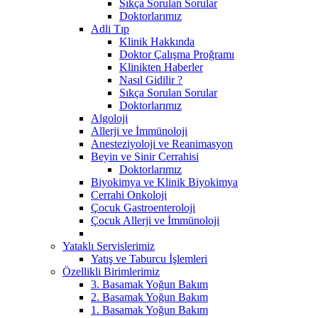
Sıkça Sorulan Sorular
Doktorlarımız
Adli Tıp
Klinik Hakkında
Doktor Çalışma Proğramı
Klinikten Haberler
Nasıl Gidilir ?
Sıkça Sorulan Sorular
Doktorlarımız
Algoloji
Allerji ve İmmünoloji
Anesteziyoloji ve Reanimasyon
Beyin ve Sinir Cerrahisi
Doktorlarımız
Biyokimya ve Klinik Biyokimya
Cerrahi Onkoloji
Çocuk Gastroenteroloji
Çocuk Allerji ve İmmünoloji
Yataklı Servislerimiz
Yatış ve Taburcu İşlemleri
Özellikli Birimlerimiz
3. Basamak Yoğun Bakım
2. Basamak Yoğun Bakım
1. Basamak Yoğun Bakım