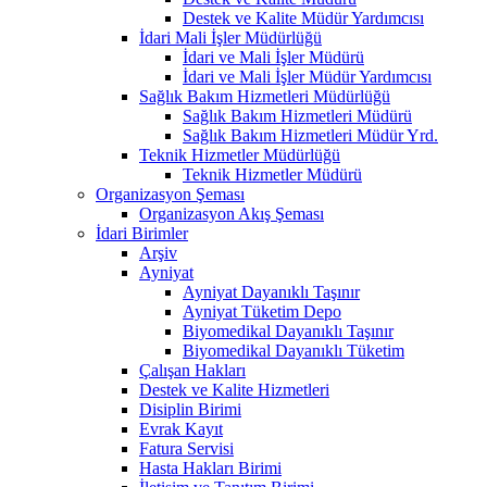
Destek ve Kalite Müdür Yardımcısı
İdari Mali İşler Müdürlüğü
İdari ve Mali İşler Müdürü
İdari ve Mali İşler Müdür Yardımcısı
Sağlık Bakım Hizmetleri Müdürlüğü
Sağlık Bakım Hizmetleri Müdürü
Sağlık Bakım Hizmetleri Müdür Yrd.
Teknik Hizmetler Müdürlüğü
Teknik Hizmetler Müdürü
Organizasyon Şeması
Organizasyon Akış Şeması
İdari Birimler
Arşiv
Ayniyat
Ayniyat Dayanıklı Taşınır
Ayniyat Tüketim Depo
Biyomedikal Dayanıklı Taşınır
Biyomedikal Dayanıklı Tüketim
Çalışan Hakları
Destek ve Kalite Hizmetleri
Disiplin Birimi
Evrak Kayıt
Fatura Servisi
Hasta Hakları Birimi