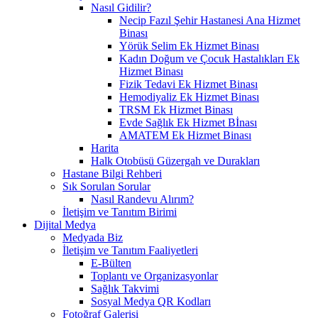
Nasıl Gidilir?
Necip Fazıl Şehir Hastanesi Ana Hizmet
Binası
Yörük Selim Ek Hizmet Binası
Kadın Doğum ve Çocuk Hastalıkları Ek
Hizmet Binası
Fizik Tedavi Ek Hizmet Binası
Hemodiyaliz Ek Hizmet Binası
TRSM Ek Hizmet Binası
Evde Sağlık Ek Hizmet Bİnası
AMATEM Ek Hizmet Binası
Harita
Halk Otobüsü Güzergah ve Durakları
Hastane Bilgi Rehberi
Sık Sorulan Sorular
Nasıl Randevu Alırım?
İletişim ve Tanıtım Birimi
Dijital Medya
Medyada Biz
İletişim ve Tanıtım Faaliyetleri
E-Bülten
Toplantı ve Organizasyonlar
Sağlık Takvimi
Sosyal Medya QR Kodları
Fotoğraf Galerisi