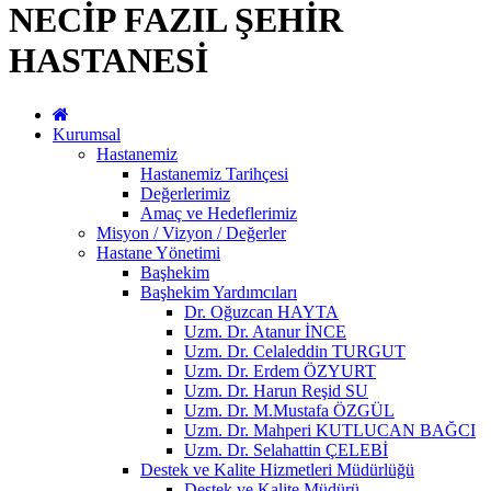
NECİP FAZIL ŞEHİR
HASTANESİ
Kurumsal
Hastanemiz
Hastanemiz Tarihçesi
Değerlerimiz
Amaç ve Hedeflerimiz
Misyon / Vizyon / Değerler
Hastane Yönetimi
Başhekim
Başhekim Yardımcıları
Dr. Oğuzcan HAYTA
Uzm. Dr. Atanur İNCE
Uzm. Dr. Celaleddin TURGUT
Uzm. Dr. Erdem ÖZYURT
Uzm. Dr. Harun Reşid SU
Uzm. Dr. M.Mustafa ÖZGÜL
Uzm. Dr. Mahperi KUTLUCAN BAĞCI
Uzm. Dr. Selahattin ÇELEBİ
Destek ve Kalite Hizmetleri Müdürlüğü
Destek ve Kalite Müdürü