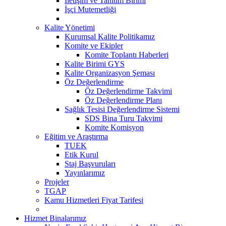
İletişim ve Tanıtım Birimi
İşçi Mutemetliği
Kalite Yönetimi
Kurumsal Kalite Politikamız
Komite ve Ekipler
Komite Toplantı Haberleri
Kalite Birimi GYS
Kalite Organizasyon Şeması
Öz Değerlendirme
Öz Değerlendirme Takvimi
Öz Değerlendirme Planı
Sağlık Tesisi Değerlendirme Sistemi
SDS Bina Turu Takvimi
Komite Komisyon
Eğitim ve Araştırma
TUEK
Etik Kurul
Staj Başvuruları
Yayınlarımız
Projeler
TGAP
Kamu Hizmetleri Fiyat Tarifesi
Hizmet Binalarımız