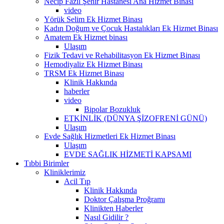
Necip Fazıl Şehir Hastanesi Ana Hizmet Binası
video
Yörük Selim Ek Hizmet Binası
Kadın Doğum ve Çocuk Hastalıkları Ek Hizmet Binası
Amatem Ek Hizmet binası
Ulaşım
Fizik Tedavi ve Rehabilitasyon Ek Hizmet Binası
Hemodiyaliz Ek Hizmet Binası
TRSM Ek Hizmet Binası
Klinik Hakkında
haberler
video
Bipolar Bozukluk
ETKİNLİK (DÜNYA ŞİZOFRENİ GÜNÜ)
Ulaşım
Evde Sağlık Hizmetleri Ek Hizmet Binası
Ulaşım
EVDE SAĞLIK HİZMETİ KAPSAMI
Tıbbi Birimler
Kliniklerimiz
Acil Tıp
Klinik Hakkında
Doktor Çalışma Proğramı
Klinikten Haberler
Nasıl Gidilir ?