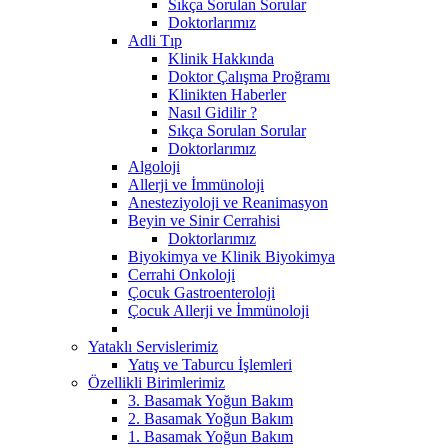
Sıkça Sorulan Sorular
Doktorlarımız
Adli Tıp
Klinik Hakkında
Doktor Çalışma Proğramı
Klinikten Haberler
Nasıl Gidilir ?
Sıkça Sorulan Sorular
Doktorlarımız
Algoloji
Allerji ve İmmünoloji
Anesteziyoloji ve Reanimasyon
Beyin ve Sinir Cerrahisi
Doktorlarımız
Biyokimya ve Klinik Biyokimya
Cerrahi Onkoloji
Çocuk Gastroenteroloji
Çocuk Allerji ve İmmünoloji
Yataklı Servislerimiz
Yatış ve Taburcu İşlemleri
Özellikli Birimlerimiz
3. Basamak Yoğun Bakım
2. Basamak Yoğun Bakım
1. Basamak Yoğun Bakım