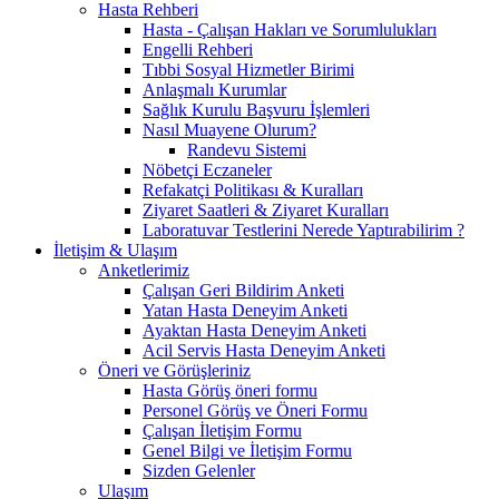
Hasta Rehberi
Hasta - Çalışan Hakları ve Sorumlulukları
Engelli Rehberi
Tıbbi Sosyal Hizmetler Birimi
Anlaşmalı Kurumlar
Sağlık Kurulu Başvuru İşlemleri
Nasıl Muayene Olurum?
Randevu Sistemi
Nöbetçi Eczaneler
Refakatçi Politikası & Kuralları
Ziyaret Saatleri & Ziyaret Kuralları
Laboratuvar Testlerini Nerede Yaptırabilirim ?
İletişim & Ulaşım
Anketlerimiz
Çalışan Geri Bildirim Anketi
Yatan Hasta Deneyim Anketi
Ayaktan Hasta Deneyim Anketi
Acil Servis Hasta Deneyim Anketi
Öneri ve Görüşleriniz
Hasta Görüş öneri formu
Personel Görüş ve Öneri Formu
Çalışan İletişim Formu
Genel Bilgi ve İletişim Formu
Sizden Gelenler
Ulaşım