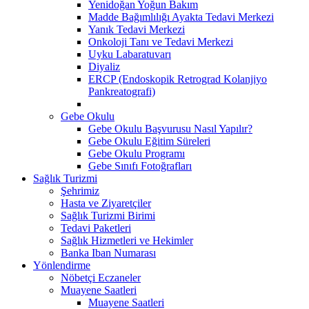
Yenidoğan Yoğun Bakım
Madde Bağımlılığı Ayakta Tedavi Merkezi
Yanık Tedavi Merkezi
Onkoloji Tanı ve Tedavi Merkezi
Uyku Labaratuvarı
Diyaliz
ERCP (Endoskopik Retrograd Kolanjiyo
Pankreatografi)
Gebe Okulu
Gebe Okulu Başvurusu Nasıl Yapılır?
Gebe Okulu Eğitim Süreleri
Gebe Okulu Programı
Gebe Sınıfı Fotoğrafları
Sağlık Turizmi
Şehrimiz
Hasta ve Ziyaretçiler
Sağlık Turizmi Birimi
Tedavi Paketleri
Sağlık Hizmetleri ve Hekimler
Banka Iban Numarası
Yönlendirme
Nöbetçi Eczaneler
Muayene Saatleri
Muayene Saatleri