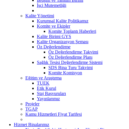
İletişim ve Tanıtım Birimi
İşçi Mutemetliği
Kalite Yönetimi
Kurumsal Kalite Politikamız
Komite ve Ekipler
Komite Toplantı Haberleri
Kalite Birimi GYS
Kalite Organizasyon Şeması
Öz Değerlendirme
Öz Değerlendirme Takvimi
Öz Değerlendirme Planı
Sağlık Tesisi Değerlendirme Sistemi
SDS Bina Turu Takvimi
Komite Komisyon
Eğitim ve Araştırma
TUEK
Etik Kurul
Staj Başvuruları
Yayınlarımız
Projeler
TGAP
Kamu Hizmetleri Fiyat Tarifesi
Hizmet Binalarımız