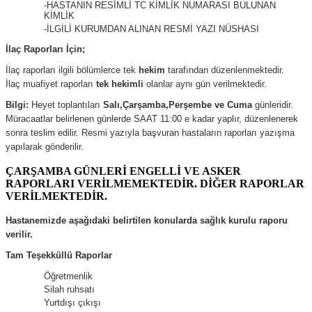
-HASTANIN RESİMLİ TC KİMLİK NUMARASI BULUNAN
KİMLİK
-İLGİLİ KURUMDAN ALINAN RESMİ YAZI NÜSHASI
İlaç Raporları İçin;
İlaç raporları ilgili bölümlerce tek
hekim
tarafından düzenlenmektedir.
İlaç muafiyet raporları
tek hekimli
olanlar aynı gün verilmektedir.
Bilgi:
Heyet toplantıları
Salı,Çarşamba,Perşembe ve Cuma
günleridir.
Müracaatlar belirlenen günlerde SAAT 11:00 e kadar yaplır, düzenlenerek
sonra teslim edilir. Resmi yazıyla başvuran hastaların raporları yazışma
yapılarak gönderilir.
ÇARŞAMBA GÜNLERİ ENGELLİ VE ASKER
RAPORLARI VERİLMEMEKTEDİR. DİĞER RAPORLAR
VERİLMEKTEDİR.
Hastanemizde aşağıdaki belirtilen konularda sağlık kurulu raporu
verilir.
Tam Teşekküllü Raporlar
Öğretmenlik
Silah ruhsatı
Yurtdışı çıkışı