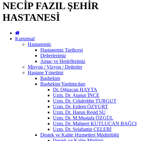
NECİP FAZIL ŞEHİR
HASTANESİ
Kurumsal
Hastanemiz
Hastanemiz Tarihçesi
Değerlerimiz
Amaç ve Hedeflerimiz
Misyon / Vizyon / Değerler
Hastane Yönetimi
Başhekim
Başhekim Yardımcıları
Dr. Oğuzcan HAYTA
Uzm. Dr. Atanur İNCE
Uzm. Dr. Celaleddin TURGUT
Uzm. Dr. Erdem ÖZYURT
Uzm. Dr. Harun Reşid SU
Uzm. Dr. M.Mustafa ÖZGÜL
Uzm. Dr. Mahperi KUTLUCAN BAĞCI
Uzm. Dr. Selahattin ÇELEBİ
Destek ve Kalite Hizmetleri Müdürlüğü
Destek ve Kalite Müdürü