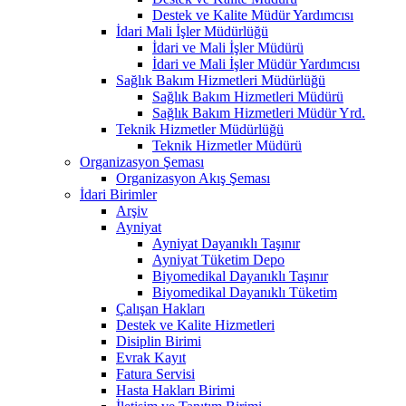
Destek ve Kalite Müdür Yardımcısı
İdari Mali İşler Müdürlüğü
İdari ve Mali İşler Müdürü
İdari ve Mali İşler Müdür Yardımcısı
Sağlık Bakım Hizmetleri Müdürlüğü
Sağlık Bakım Hizmetleri Müdürü
Sağlık Bakım Hizmetleri Müdür Yrd.
Teknik Hizmetler Müdürlüğü
Teknik Hizmetler Müdürü
Organizasyon Şeması
Organizasyon Akış Şeması
İdari Birimler
Arşiv
Ayniyat
Ayniyat Dayanıklı Taşınır
Ayniyat Tüketim Depo
Biyomedikal Dayanıklı Taşınır
Biyomedikal Dayanıklı Tüketim
Çalışan Hakları
Destek ve Kalite Hizmetleri
Disiplin Birimi
Evrak Kayıt
Fatura Servisi
Hasta Hakları Birimi