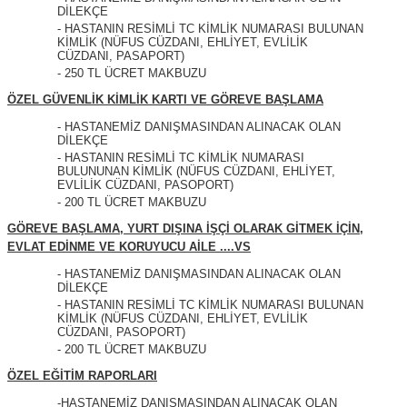
DİLEKÇE
- HASTANIN RESİMLİ TC KİMLİK NUMARASI BULUNAN
KİMLİK (NÜFUS CÜZDANI, EHLİYET, EVLİLİK
CÜZDANI, PASAPORT)
- 250 TL ÜCRET MAKBUZU
ÖZEL GÜVENLİK KİMLİK KARTI VE GÖREVE BAŞLAMA
- HASTANEMİZ DANIŞMASINDAN ALINACAK OLAN
DİLEKÇE
- HASTANIN RESİMLİ TC KİMLİK NUMARASI
BULUNUNAN KİMLİK (NÜFUS CÜZDANI, EHLİYET,
EVLİLİK CÜZDANI, PASOPORT)
- 200 TL ÜCRET MAKBUZU
GÖREVE BAŞLAMA, YURT DIŞINA İŞÇİ OLARAK GİTMEK İÇİN,
EVLAT EDİNME VE KORUYUCU AİLE ....VS
- HASTANEMİZ DANIŞMASINDAN ALINACAK OLAN
DİLEKÇE
- HASTANIN RESİMLİ TC KİMLİK NUMARASI BULUNAN
KİMLİK (NÜFUS CÜZDANI, EHLİYET, EVLİLİK
CÜZDANI, PASOPORT)
- 200 TL ÜCRET MAKBUZU
ÖZEL EĞİTİM RAPORLARI
-HASTANEMİZ DANIŞMASINDAN ALINACAK OLAN