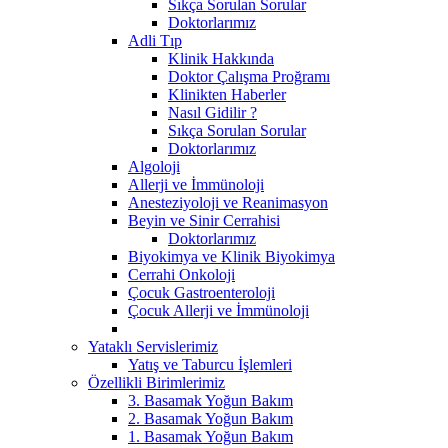
Sıkça Sorulan Sorular
Doktorlarımız
Adli Tıp
Klinik Hakkında
Doktor Çalışma Proğramı
Klinikten Haberler
Nasıl Gidilir ?
Sıkça Sorulan Sorular
Doktorlarımız
Algoloji
Allerji ve İmmünoloji
Anesteziyoloji ve Reanimasyon
Beyin ve Sinir Cerrahisi
Doktorlarımız
Biyokimya ve Klinik Biyokimya
Cerrahi Onkoloji
Çocuk Gastroenteroloji
Çocuk Allerji ve İmmünoloji
Yataklı Servislerimiz
Yatış ve Taburcu İşlemleri
Özellikli Birimlerimiz
3. Basamak Yoğun Bakım
2. Basamak Yoğun Bakım
1. Basamak Yoğun Bakım