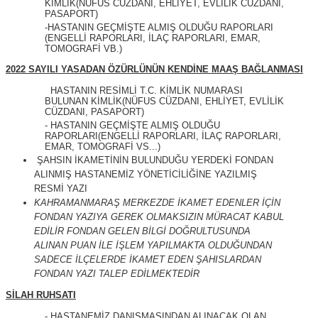
KİMLİK(NÜFUS CÜZDANI, EHLİYET, EVLİLİK CÜZDANI,
PASAPORT)
-HASTANIN GEÇMİŞTE ALMIŞ OLDUĞU RAPORLARI
(ENGELLİ RAPORLARI, İLAÇ RAPORLARI, EMAR,
TOMOGRAFİ VB.)
2022 SAYILI YASADAN ÖZÜRLÜNÜN KENDİNE MAAŞ BAĞLANMASI
HASTANIN RESİMLİ T.C. KİMLİK NUMARASI
BULUNAN KİMLİK(NÜFUS CÜZDANI, EHLİYET, EVLİLİK
CÜZDANI, PASAPORT)
- HASTANIN GEÇMİŞTE ALMIŞ OLDUĞU
RAPORLARI(ENGELLİ RAPORLARI, İLAÇ RAPORLARI,
EMAR, TOMOGRAFİ VS...)
ŞAHSIN İKAMETİNİN BULUNDUĞU YERDEKİ FONDAN
ALINMIŞ HASTANEMİZ YÖNETİCİLİĞİNE YAZILMIŞ
RESMİ YAZI
KAHRAMANMARAŞ MERKEZDE İKAMET EDENLER İÇİN
FONDAN YAZIYA GEREK OLMAKSIZIN MÜRACAT KABUL
EDİLİR FONDAN GELEN BİLGİ DOĞRULTUSUNDA
ALINAN PUAN İLE İŞLEM YAPILMAKTA OLDUĞUNDAN
SADECE İLÇELERDE İKAMET EDEN ŞAHISLARDAN
FONDAN YAZI TALEP EDİLMEKTEDİR
SİLAH RUHSATI
- HASTANEMİZ DANIŞMASINDAN ALINACAK OLAN