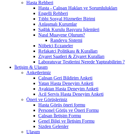
Hasta Rehberi
Hasta - Çalışan Hakları ve Sorumlulukları
Engelli Rehberi
Tıbbi Sosyal Hizmetler Birimi
Anlaşmalı Kurumlar
Sağlık Kurulu Başvuru İşlemleri
Nasıl Muayene Olurum?
Randevu Sistemi
Nöbetçi Eczaneler
Refakatçi Politikası & Kuralları
Ziyaret Saatleri & Ziyaret Kuralları
Laboratuvar Testlerini Nerede Yaptırabilirim ?
İletişim & Ulaşım
Anketlerimiz
Çalışan Geri Bildirim Anketi
Yatan Hasta Deneyim Anketi
Ayaktan Hasta Deneyim Anketi
Acil Servis Hasta Deneyim Anketi
Öneri ve Görüşleriniz
Hasta Görüş öneri formu
Personel Görüş ve Öneri Formu
Çalışan İletişim Formu
Genel Bilgi ve İletişim Formu
Sizden Gelenler
Ulaşım