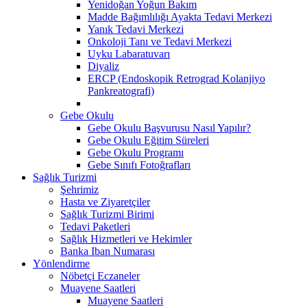
Yenidoğan Yoğun Bakım
Madde Bağımlılığı Ayakta Tedavi Merkezi
Yanık Tedavi Merkezi
Onkoloji Tanı ve Tedavi Merkezi
Uyku Labaratuvarı
Diyaliz
ERCP (Endoskopik Retrograd Kolanjiyo
Pankreatografi)
Gebe Okulu
Gebe Okulu Başvurusu Nasıl Yapılır?
Gebe Okulu Eğitim Süreleri
Gebe Okulu Programı
Gebe Sınıfı Fotoğrafları
Sağlık Turizmi
Şehrimiz
Hasta ve Ziyaretçiler
Sağlık Turizmi Birimi
Tedavi Paketleri
Sağlık Hizmetleri ve Hekimler
Banka Iban Numarası
Yönlendirme
Nöbetçi Eczaneler
Muayene Saatleri
Muayene Saatleri