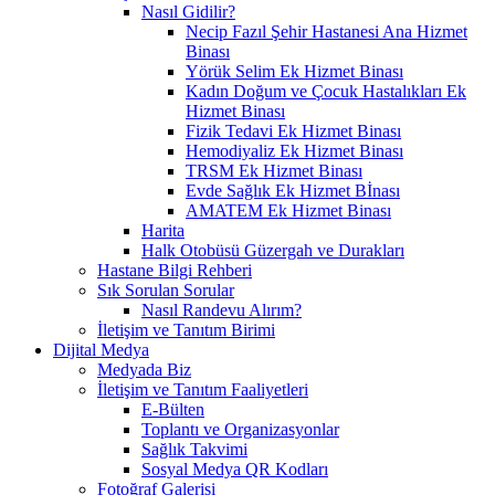
Nasıl Gidilir?
Necip Fazıl Şehir Hastanesi Ana Hizmet
Binası
Yörük Selim Ek Hizmet Binası
Kadın Doğum ve Çocuk Hastalıkları Ek
Hizmet Binası
Fizik Tedavi Ek Hizmet Binası
Hemodiyaliz Ek Hizmet Binası
TRSM Ek Hizmet Binası
Evde Sağlık Ek Hizmet Bİnası
AMATEM Ek Hizmet Binası
Harita
Halk Otobüsü Güzergah ve Durakları
Hastane Bilgi Rehberi
Sık Sorulan Sorular
Nasıl Randevu Alırım?
İletişim ve Tanıtım Birimi
Dijital Medya
Medyada Biz
İletişim ve Tanıtım Faaliyetleri
E-Bülten
Toplantı ve Organizasyonlar
Sağlık Takvimi
Sosyal Medya QR Kodları
Fotoğraf Galerisi