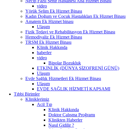
Necip Fazıl Şehir Hastanesi Ana Hizmet Binası
video
Yörük Selim Ek Hizmet Binası
Kadın Doğum ve Çocuk Hastalıkları Ek Hizmet Binası
Amatem Ek Hizmet binası
Ulaşım
Fizik Tedavi ve Rehabilitasyon Ek Hizmet Binası
Hemodiyaliz Ek Hizmet Binası
TRSM Ek Hizmet Binası
Klinik Hakkında
haberler
video
Bipolar Bozukluk
ETKİNLİK (DÜNYA ŞİZOFRENİ GÜNÜ)
Ulaşım
Evde Sağlık Hizmetleri Ek Hizmet Binası
Ulaşım
EVDE SAĞLIK HİZMETİ KAPSAMI
Tıbbi Birimler
Kliniklerimiz
Acil Tıp
Klinik Hakkında
Doktor Çalışma Proğramı
Klinikten Haberler
Nasıl Gidilir ?