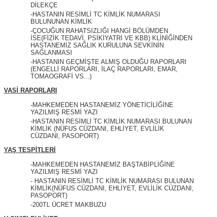
DİLEKÇE
-HASTANIN RESİMLİ TC KİMLİK NUMARASI
BULUNUNAN KİMLİK
-ÇOCUĞUN RAHATSIZLIĞI HANGİ BÖLÜMDEN
İSE(FİZİK TEDAVİ, PSİKİYATRİ VE KBB) KLİNİĞİNDEN
HASTANEMİZ SAĞLIK KURULUNA SEVKİNİN
SAĞLANMASI
-HASTANIN GEÇMİŞTE ALMIŞ OLDUĞU RAPORLARI
(ENGELLİ RAPORLARI, İLAÇ RAPORLARI, EMAR,
TOMAOGRAFİ VS...)
VASİ RAPORLARI
-MAHKEMEDEN HASTANEMİZ YÖNETİCİLİĞİNE
YAZILMIŞ RESMİ YAZI
-HASTANIN RESİMLİ TC KİMLİK NUMARASI BULUNAN
KİMLİK (NÜFUS CÜZDANI, EHLİYET, EVLİLİK
CÜZDANI, PASOPORT)
YAŞ TESPİTLERİ
-MAHKEMEDEN HASTANEMİZ BAŞTABİPLİĞİNE
YAZILMIŞ RESMİ YAZI
- HASTANIN RESİMLİ TC KİMLİK NUMARASI BULUNAN
KİMLİK(NÜFUS CÜZDANI, EHLİYET, EVLİLİK CÜZDANI,
PASOPORT)
-200TL ÜCRET MAKBUZU