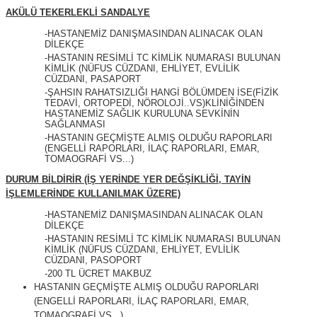
AKÜLÜ TEKERLEKLİ SANDALYE
-HASTANEMİZ DANIŞMASINDAN ALINACAK OLAN
DİLEKÇE
-HASTANIN RESİMLİ TC KİMLİK NUMARASI BULUNAN
KİMLİK (NÜFUS CÜZDANI, EHLİYET, EVLİLİK
CÜZDANI, PASAPORT
-ŞAHSIN RAHATSIZLIĞI HANGİ BÖLÜMDEN İSE(FİZİK
TEDAVİ, ORTOPEDİ, NÖROLOJİ..VS)KLİNİĞİNDEN
HASTANEMİZ SAĞLIK KURULUNA SEVKİNİN
SAĞLANMASI
-HASTANIN GEÇMİŞTE ALMIŞ OLDUĞU RAPORLARI
(ENGELLİ RAPORLARI, İLAÇ RAPORLARI, EMAR,
TOMAOGRAFİ VS...)
DURUM BİLDİRİR (İŞ YERİNDE YER DEĞŞİKLİĞİ, TAYİN
İŞLEMLERİNDE KULLANILMAK ÜZERE)
-HASTANEMİZ DANIŞMASINDAN ALINACAK OLAN
DİLEKÇE
-HASTANIN RESİMLİ TC KİMLİK NUMARASI BULUNAN
KİMLİK (NÜFUS CÜZDANI, EHLİYET, EVLİLİK
CÜZDANI, PASOPORT
-200 TL ÜCRET MAKBUZ
HASTANIN GEÇMİŞTE ALMIŞ OLDUĞU RAPORLARI
(ENGELLİ RAPORLARI, İLAÇ RAPORLARI, EMAR,
TOMAOGRAFİ VS...)