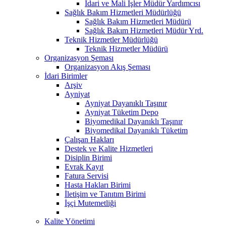
İdari ve Mali İşler Müdür Yardımcısı
Sağlık Bakım Hizmetleri Müdürlüğü
Sağlık Bakım Hizmetleri Müdürü
Sağlık Bakım Hizmetleri Müdür Yrd.
Teknik Hizmetler Müdürlüğü
Teknik Hizmetler Müdürü
Organizasyon Şeması
Organizasyon Akış Şeması
İdari Birimler
Arşiv
Ayniyat
Ayniyat Dayanıklı Taşınır
Ayniyat Tüketim Depo
Biyomedikal Dayanıklı Taşınır
Biyomedikal Dayanıklı Tüketim
Çalışan Hakları
Destek ve Kalite Hizmetleri
Disiplin Birimi
Evrak Kayıt
Fatura Servisi
Hasta Hakları Birimi
İletişim ve Tanıtım Birimi
İşçi Mutemetliği
Kalite Yönetimi