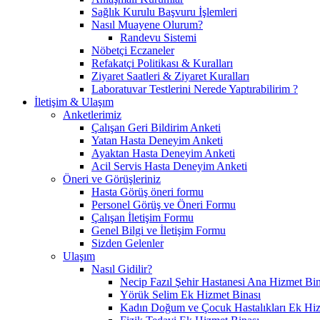
Sağlık Kurulu Başvuru İşlemleri
Nasıl Muayene Olurum?
Randevu Sistemi
Nöbetçi Eczaneler
Refakatçi Politikası & Kuralları
Ziyaret Saatleri & Ziyaret Kuralları
Laboratuvar Testlerini Nerede Yaptırabilirim ?
İletişim & Ulaşım
Anketlerimiz
Çalışan Geri Bildirim Anketi
Yatan Hasta Deneyim Anketi
Ayaktan Hasta Deneyim Anketi
Acil Servis Hasta Deneyim Anketi
Öneri ve Görüşleriniz
Hasta Görüş öneri formu
Personel Görüş ve Öneri Formu
Çalışan İletişim Formu
Genel Bilgi ve İletişim Formu
Sizden Gelenler
Ulaşım
Nasıl Gidilir?
Necip Fazıl Şehir Hastanesi Ana Hizmet Bin
Yörük Selim Ek Hizmet Binası
Kadın Doğum ve Çocuk Hastalıkları Ek Hiz