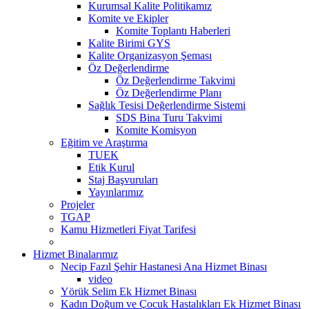
Kurumsal Kalite Politikamız
Komite ve Ekipler
Komite Toplantı Haberleri
Kalite Birimi GYS
Kalite Organizasyon Şeması
Öz Değerlendirme
Öz Değerlendirme Takvimi
Öz Değerlendirme Planı
Sağlık Tesisi Değerlendirme Sistemi
SDS Bina Turu Takvimi
Komite Komisyon
Eğitim ve Araştırma
TUEK
Etik Kurul
Staj Başvuruları
Yayınlarımız
Projeler
TGAP
Kamu Hizmetleri Fiyat Tarifesi
Hizmet Binalarımız
Necip Fazıl Şehir Hastanesi Ana Hizmet Binası
video
Yörük Selim Ek Hizmet Binası
Kadın Doğum ve Çocuk Hastalıkları Ek Hizmet Binası