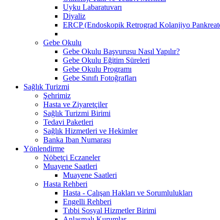
Uyku Labaratuvarı
Diyaliz
ERCP (Endoskopik Retrograd Kolanjiyo Pankreato
Gebe Okulu
Gebe Okulu Başvurusu Nasıl Yapılır?
Gebe Okulu Eğitim Süreleri
Gebe Okulu Programı
Gebe Sınıfı Fotoğrafları
Sağlık Turizmi
Şehrimiz
Hasta ve Ziyaretçiler
Sağlık Turizmi Birimi
Tedavi Paketleri
Sağlık Hizmetleri ve Hekimler
Banka Iban Numarası
Yönlendirme
Nöbetçi Eczaneler
Muayene Saatleri
Muayene Saatleri
Hasta Rehberi
Hasta - Çalışan Hakları ve Sorumlulukları
Engelli Rehberi
Tıbbi Sosyal Hizmetler Birimi
Anlaşmalı Kurumlar