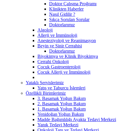
Doktor Çalışma Proğramı
Klinikten Haberler
Nasıl Gidilir ?
Sıkça Sorulan Sorular
Doktorlarımız
Algoloji
Allerji ve İmmünoloji
Anesteziyoloji ve Reanimasyon
Beyin ve Sinir Cerrahisi
Doktorlarımız
Biyokimya ve Klinik Biyokimya
Cerrahi Onkoloji
Çocuk Gastroenteroloji
Çocuk Allerji ve İmmünoloji
Yataklı Servislerimiz
Yatış ve Taburcu İşlemleri
Özellikli Birimlerimiz
3. Basamak Yoğun Bakım
2. Basamak Yoğun Bakım
1. Basamak Yoğun Bakım
Yenidoğan Yoğun Bakım
Madde Bağımlılığı Ayakta Tedavi Merkezi
Yanık Tedavi Merkezi
Onkoloji Tanı ve Tedavi Merkezi