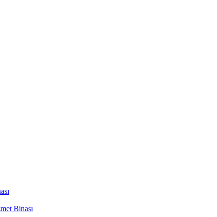
ası
met Binası