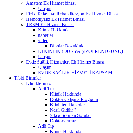
Amatem Ek Hizmet binası
Ulaşım
Fizik Tedavi ve Rehabilitasyon Ek Hizmet Binası
Hemodiyaliz Ek Hizmet Binası
TRSM Ek Hizmet Binası
Klinik Hakkında
haberler
video
Bipolar Bozukluk
ETKİNLİK (DÜNYA ŞİZOFRENİ GÜNÜ)
Ulaşım
Evde Sağlık Hizmetleri Ek Hizmet Binası
Ulaşım
EVDE SAĞLIK HİZMETİ KAPSAMI
Tıbbi Birimler
Kliniklerimiz
Acil Tıp
Klinik Hakkında
Doktor Çalışma Proğramı
Klinikten Haberler
Nasıl Gidilir ?
Sıkça Sorulan Sorular
Doktorlarımız
Adli Tıp
Klinik Hakkında