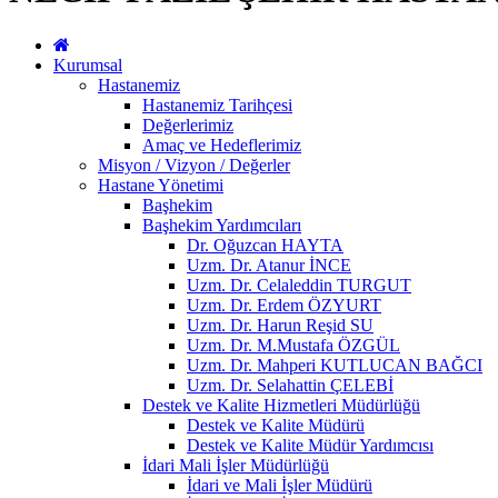
Kurumsal
Hastanemiz
Hastanemiz Tarihçesi
Değerlerimiz
Amaç ve Hedeflerimiz
Misyon / Vizyon / Değerler
Hastane Yönetimi
Başhekim
Başhekim Yardımcıları
Dr. Oğuzcan HAYTA
Uzm. Dr. Atanur İNCE
Uzm. Dr. Celaleddin TURGUT
Uzm. Dr. Erdem ÖZYURT
Uzm. Dr. Harun Reşid SU
Uzm. Dr. M.Mustafa ÖZGÜL
Uzm. Dr. Mahperi KUTLUCAN BAĞCI
Uzm. Dr. Selahattin ÇELEBİ
Destek ve Kalite Hizmetleri Müdürlüğü
Destek ve Kalite Müdürü
Destek ve Kalite Müdür Yardımcısı
İdari Mali İşler Müdürlüğü
İdari ve Mali İşler Müdürü